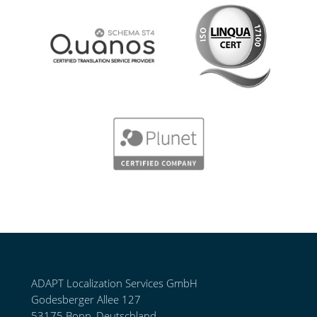
ADAPT Localization Services GmbH
Godesberger Allee 127
53175 Bonn, Deutschland